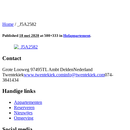
Home
/
_J5A2582
Published
18 mei 2020
at 500×333 in
Hofappartement
.
Contact
Grote Looweg 9
7495TL Ambt Delden
Nederland
Twentekiek
www.twentekiek.com
info@twentekiek.com
074-
3841434
Handige links
Appartementen
Reserveren
Nieuwtjes
Omgeving
Social media